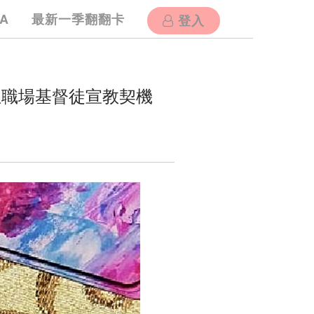
A
最新一季翻翻卡
登入
位職場基督徒宣教契機