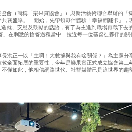
展協會（簡稱「樂果實協會」）與新活藝術聯合舉辦的「
伴共襄盛舉。
一開始，先帶領夥伴體驗「幸福翻翻卡」，
人造就、安慰及鼓勵的話語，有了為主進到職場再戰下去
上搶答」在刺激的搶答過程當中，拉近每一位基督徒夥伴的
事長洪正一以「主啊！大數據與我有啥關係？」為主題分
宣教全面拓展的重要性，今年是樂果實正式成立協會第二年
。不僅如此，他相信網路世代、社群媒體已是這世界的趨