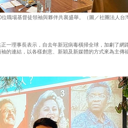
0位職場基督徒領袖與夥伴共襄盛舉。（圖／社團法人台
洪正一理事長表示，自去年新冠病毒橫掃全球，加劇了網
領袖的連結，以各樣創意、新穎及新媒體的方式來為主傳