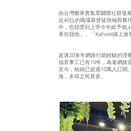
由台灣樂果實集眾關懷社群發
近40位的職場基督徒領袖與夥
中，也領受到上帝今年給予個
果你我他」、「Kahoot線
超過20多年網路行銷經驗的理
福音事工已有10年，為著網路
至今，粉絲已超過10萬人訂閱
海，未得之民甚多。