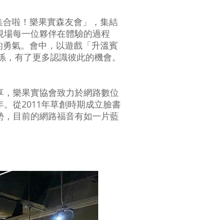
集合啦！樂果實森友會」，集結
現場每一位夥伴在體驗的過程
的勇氣。會中，以遊戲「升溫賓
關係，有了更多認識彼此的機會。
享，樂果實協會致力於網路數位
。從2011年草創時期成立臉書
勢，目前的網路福音有如一片藍