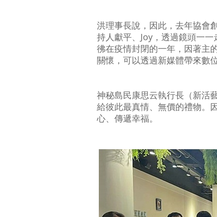
洪理事長說，因此，去年協會
持人獻平、Joy，透過鏡頭一
彿在疫情封閉的一年，因著主
關懷，可以透過新媒體帶來數
神秘島民康思云執行長（新活
給彼此最真情、無價的禮物。
心、傳遞幸福。