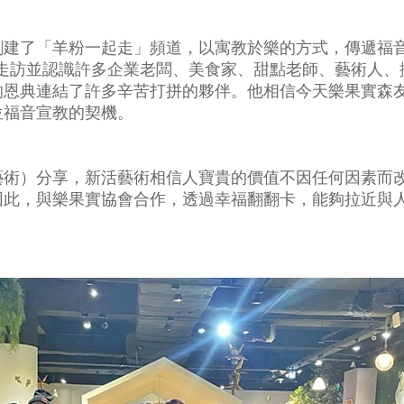
創建了「羊粉一起走」頻道，以寓教於樂的方式，傳遞福
一走訪並認識許多企業老闆、美食家、甜點老師、藝術人
的恩典連結了許多辛苦打拼的夥伴。他相信今天樂果實森
位福音宣教的契機。
藝術）分享，新活藝術相信人寶貴的價值不因任何因素而
因此，與樂果實協會合作，透過幸福翻翻卡，能夠拉近與