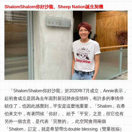
ShalomShalom你好沙龍、Sheep Nation誕生契機
「ShalomShalom你好沙龍」於2020年7月成立，Annie表示，
起初會成立是因為去年面對新冠肺炎疫情時，有許多的事情停
頓住了，也因此感覺到，平安是這麼地重要，「Shalom」在希
伯來文中，有著問候「你好」、給予「平安」之意，但它也有
另外一個含意，是代表「完整的」，此空間會用兩個
「Shalom」訂定，就是希望帶出double blessing（雙重祝福）