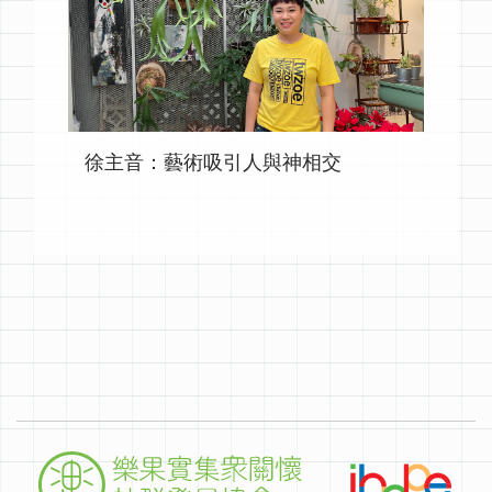
徐主音：藝術吸引人與神相交