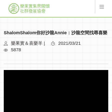
最新消息
ShalomShalom你好沙龍Annie：沙龍空間找尋喜樂
關於樂果實
線上服務
樂果實＆喜樂羊 |
2021/03/21
協會活動
5878
索取翻翻卡
捐款
樂果實
加入會員
登入