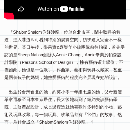
「ShalomShalom你好沙龍」位於台北市區，鬧中取靜的巷
道，進入巷道即可看到特別的展覽空間，彷彿進入完全不一樣
的世界。某日午後，樂果實&喜樂羊小編團隊前往拍攝，首先受
訪的是Sheep Nation創辦人Annie Chang，Annie畢業於帕森設
計學院（Parsons School of Design），擁有藝術碩士學位，不
僅如此，她也是一位歌手、作曲家、藝術與玩具收藏家，甚至
是兩個孩子的媽媽，她熱愛藝術的程度完全展現在她的設計。
出生於台灣台北的她，約莫小學一年級七歲的她，父母親便
舉家遷移至日本東京居住，長大後她就到了紐約去讀藝術學
院，主修產品設計，成長過程造就她喜歡許多特別的小物、藝
術及玩具收藏，每一個玩具、收藏品都有「它們」的故事。然
而，為什會成立「ShalomShalom你好沙龍」？