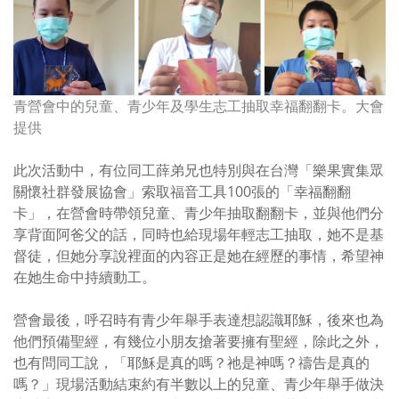
青營會中的兒童、青少年及學生志工抽取幸福翻翻卡。大會
提供
此次活動中，有位同工薛弟兄也特別與在台灣「樂果實集眾
關懷社群發展協會」索取福音工具
100
張的「幸福翻翻
卡」，在營會時帶領兒童、青少年抽取翻翻卡，並與他們分
享背面阿爸父的話，同時也給現場年輕志工抽取，她不是基
督徒，但她分享說裡面的內容正是她在經歷的事情，希望神
在她生命中持續動工。
營會最後，呼召時有青少年舉手表達想認識耶穌，後來也為
他們預備聖經，有幾位小朋友搶著要擁有聖經，除此之外，
也有問同工說，「耶穌是真的嗎？祂是神嗎？禱告是真的
嗎？」現場活動結束約有半數以上的兒童、青少年舉手做決