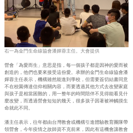
右一為金門生命線協會潘嬋蓉主任。大會提供
營會「為愛而生」意思是指，每一個孩子都是因神的愛而被
創造的，他們也要來接受這份愛。承辦的金門生命線協會潘
嬋蓉主任表示，機構雖然能進到學校，但需要簽切結書同意
不在校園傳達信仰相關內容，而要透過其他方式去改變家庭
與孩子是相當困難的，用一整年的時間陪伴不見得能看見什
麼改變，而透過營會短短的幾天，很多孩子因著被神觸摸生
命就此不同。
潘主任表示，往年都由台灣教會或機構引進體驗教育團隊帶
領營會，今年疫情之故師資不克前來，因此有這機會讓教會