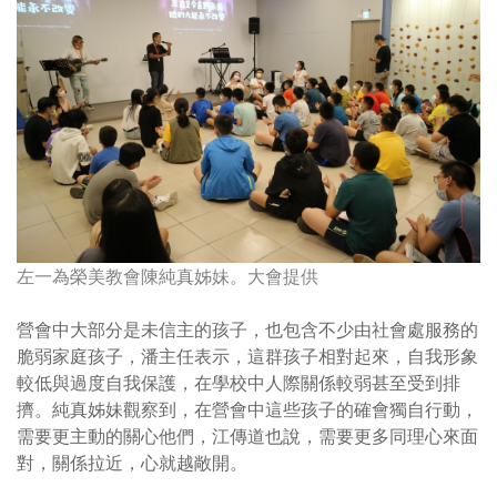
左一為榮美教會陳純真姊妹。大會提供
營會中大部分是未信主的孩子，也包含不少由社會處服務的
脆弱家庭孩子，潘主任表示，這群孩子相對起來，自我形象
較低與過度自我保護，在學校中人際關係較弱甚至受到排
擠。純真姊妹觀察到，在營會中這些孩子的確會獨自行動，
需要更主動的關心他們，江傳道也說，需要更多同理心來面
對，關係拉近，心就越敞開。