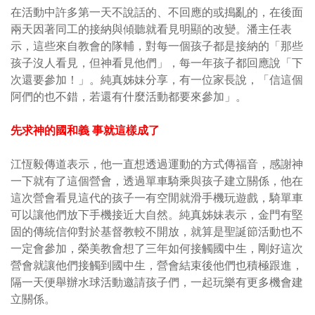
在活動中許多第一天不說話的、不回應的或搗亂的，在後面
兩天因著同工的接納與傾聽就看見明顯的改變。潘主任表
示，這些來自教會的隊輔，對每一個孩子都是接納的「那些
孩子沒人看見，但神看見他們」，每一年孩子都回應說「下
次還要參加！」。純真姊妹分享，有一位家長說，「信這個
阿們的也不錯，若還有什麼活動都要來參加」。
先求神的國和義 事就這樣成了
江恆毅傳道表示，他一直想透過運動的方式傳福音，感謝神
一下就有了這個營會，透過單車騎乘與孩子建立關係，他在
這次營會看見這代的孩子一有空閒就滑手機玩遊戲，騎單車
可以讓他們放下手機接近大自然。純真姊妹表示，金門有堅
固的傳統信仰對於基督教較不開放，就算是聖誕節活動也不
一定會參加，榮美教會想了三年如何接觸國中生，剛好這次
營會就讓他們接觸到國中生，營會結束後他們也積極跟進，
隔一天便舉辦水球活動邀請孩子們，一起玩樂有更多機會建
立關係。