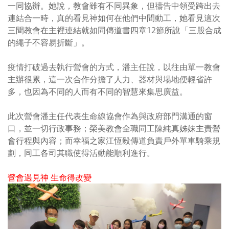
一同協辦。她說，教會雖有不同異象，但禱告中領受跨出去
連結合一時，真的看見神如何在他們中間動工，她看見這次
三間教會在主裡連結就如同傳道書四章
12
節所說「三股合成
的繩子不容易折斷」。
疫情打破過去執行營會的方式，潘主任說，以往由單一教會
主辦很累，這一次合作分擔了人力、器材與場地便輕省許
多，也因為不同的人而有不同的智慧來集思廣益。
此次營會潘主任代表生命線協會作為與政府部門溝通的窗
口，並一切行政事務；榮美教會全職同工陳純真姊妹主責營
會行程與內容；而幸福之家江恆毅傳道負責戶外單車騎乘規
劃，同工各司其職使得活動能順利進行。
營會遇見神 生命得改變