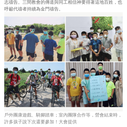
志禱告。三間教會的傳道與同工相信神要得著這地百姓，也
呼籲代禱者持續為金門禱告。
戶外團康遊戲、騎腳踏車；室內團隊合作等，營會結束時，
許多孩子說下次還要參加！大會提供