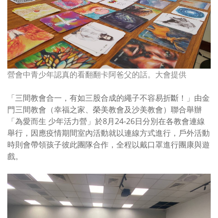
營會中青少年認真的看翻翻卡阿爸父的話。大會提供
「三間教會合一，有如三股合成的繩子不容易折斷！」由金
門三間教會（幸福之家、榮美教會及沙美教會）聯合舉辦
「為愛而生 少年活力營」於
8
月
24-26
日分別在各教會連線
舉行，因應疫情期間室內活動就以連線方式進行，戶外活動
時則會帶領孩子彼此團隊合作，全程以戴口罩進行團康與遊
戲。