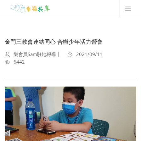
翻翻卡用法
最新消息
金門三教會連結同心 合辦少年活力營會
我要贊助
樂會員Sam駐地報導 |
2021/09/11
Q&A
6442
最新一季翻翻卡
登入