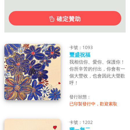
確定贊助
卡號：1093
豐盛祝福
我相信你、愛你、保護你！
你所辛苦的付出，你會有一
個大豐收，也會因此大聲歡
呼！
發行狀態：
已印製發行中，歡迎索取
卡號：1202
獨ㄧ無二