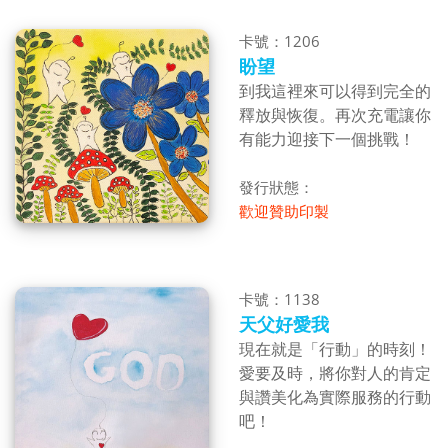
卡號：1206
盼望
到我這裡來可以得到完全的
釋放與恢復。再次充電讓你
有能力迎接下一個挑戰！
發行狀態：
歡迎贊助印製
卡號：1138
天父好愛我
現在就是「行動」的時刻！
愛要及時，將你對人的肯定
與讚美化為實際服務的行動
吧！