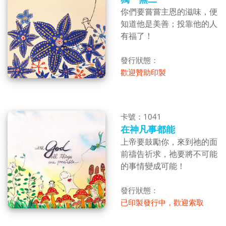
你們要嘗嘗主恩的滋味，便
知道他是美善；投靠他的人
有福了！
發行狀態：
歡迎贊助印製
卡號：1041
在神凡事都能
上帝要鼓勵你，來到祂的面
前禱告祈求，祂要將不可能
的事情變成可能！
發行狀態：
已印製發行中，歡迎索取