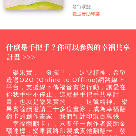
發行狀態：
歡迎贊助印製
什麼是手把手？你可以參與的幸福共享
計畫 >>>
「樂果實，」發揮「，」逗號精神，希望
透過O2O (Online to Offline)網路線上
平台，支援線下傳福音實際行動，讓愛在
你我手中不停止，這就是手把手共享計
畫，也就是樂果實的「，」逗號精神。 樂
果實陸續邀請三十多位畫家，成為幸福翻
翻卡的創作畫家，我們預計印製百萬張
「幸福翻翻卡」，只要任一創作者贊助金
額達標，樂果實將印製成實體翻翻卡，發