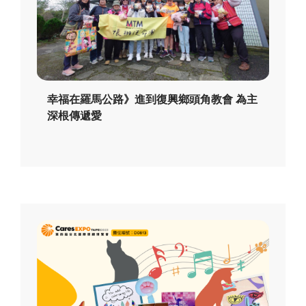
幸福在羅馬公路》進到復興鄉頭角教會 為主
深根傳遞愛