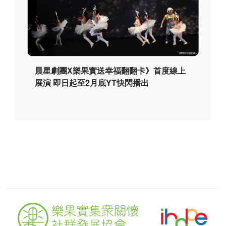
晨星劇團X樂果實送幸福翻翻卡》首度線上
展演 即日起至2月底YT快閃播出