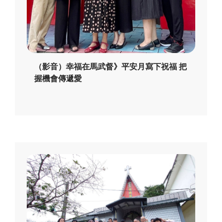
（影音）幸福在馬武督》平安月寫下祝福 把
握機會傳遞愛