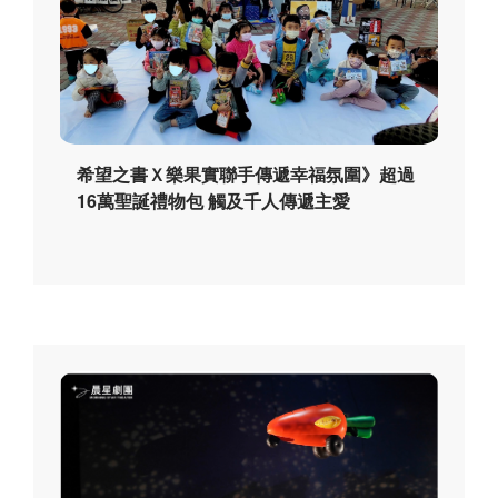
希望之書Ｘ樂果實聯手傳遞幸福氛圍》超過
16萬聖誕禮物包 觸及千人傳遞主愛