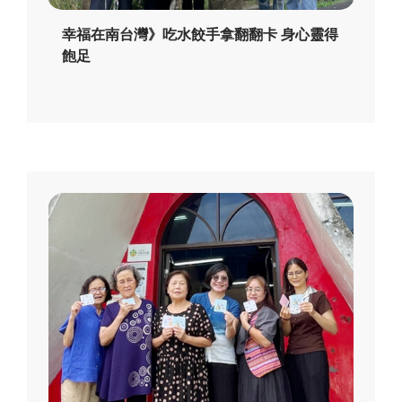
幸福在南台灣》吃水餃手拿翻翻卡 身心靈得
飽足