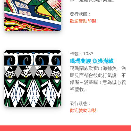
發行狀態：
歡迎贊助印製
卡號：1083
噶瑪蘭族 魚獲滿載
噶瑪蘭族勤奮出海捕魚，漁
民見面都會彼此打氣說：不
錯喔～滿載喔！意為誠心祝
福豐收。
發行狀態：
歡迎贊助印製