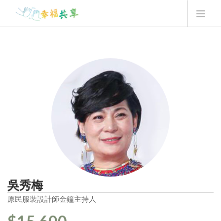
翻翻卡用法
最新消息
我要贊助
Q&A
最新一季翻翻卡
登入
吳秀梅
原民服裝設計師
金鐘主持人