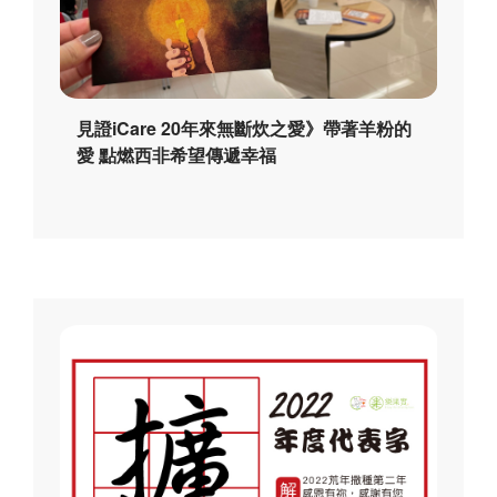
見證iCare 20年來無斷炊之愛》帶著羊粉的
愛 點燃西非希望傳遞幸福