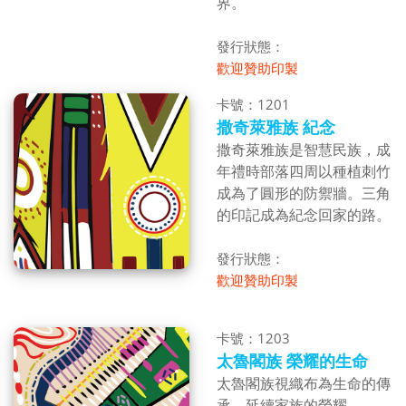
界。
發行狀態：
歡迎贊助印製
卡號：1201
撒奇萊雅族 紀念
撒奇萊雅族是智慧民族，成
年禮時部落四周以種植刺竹
成為了圓形的防禦牆。三角
的印記成為紀念回家的路。
發行狀態：
歡迎贊助印製
卡號：1203
太魯閣族 榮耀的生命
太魯閣族視織布為生命的傳
承，延續家族的榮耀。