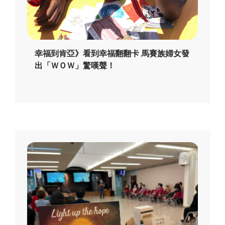
幸福到肯亞》看到幸福翻翻卡 馬賽族婦女發
出「ＷＯＷ」驚嘆聲！