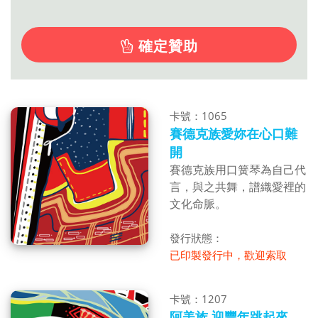
確定贊助
卡號：1065
賽德克族愛妳在心口難
開
賽德克族用口簧琴為自己代
言，與之共舞，譜織愛裡的
文化命脈。
發行狀態：
已印製發行中，歡迎索取
卡號：1207
阿美族 迎豐年跳起來