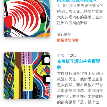
7、8月是阿美族慶祝豐收的
時刻，族人穿上熱情的族服
大力的唱內心的喜悅，全力
跳出血液裡的榮耀
發行狀態：
歡迎贊助印製
卡號：1205
布農族守護山杵音慶豐
收
布農族狩獵是守護山及與山
親近的民族，他們愛山並尊
敬大自然。而布農族八部合
音緊密族群情感，唱出內在
的對話，杵音在小米豐收時
的節奏更是「震」撼了世