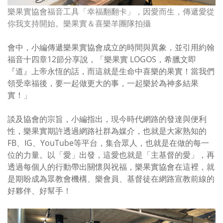
樂果實協會福音工具「幸福翻翻卡」，因愛而生，傳遞愛從
你我支持開始。樂果實＆喜樂羊團隊拍攝
會中，小編傳遞樂果實協會成立的時間與異象，並引用約翰
福音十四章
12
節分享說，「樂果實
LOGOS
，希臘文即
『道』上帝永恆的話，而這就是生命中喜樂的果實！當我們
領受幸福後，要一起做更大的事，一起樂於為神多結果
實！」
談及協會的宗旨，小編指出，現今時代網路的發達與便利
性，樂果實期許透過網路社群為媒介，也就是大家熟知的
FB
、
IG
、
YouTube
等平台，集合眾人，也就是在做的每一
位的力量。以「愛」出發，這愛也就是「主基督的愛」，再
透過每個人的行動帶出關懷與祝福，樂果實協會在這裡，就
是期盼成為眾教會機構、樂會員、基督徒在網路宣教前線的
好夥伴、好幫手！