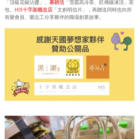
「頂級花椒沾醬」、
慕耕活
「雪霸高冷茶、匠傳鑲凍頂」茶
包、
HIS十字架概念店
「文創明信片」，再贈送同時也向所
有樂會員、樂志工分享夥伴的職場創業故事。