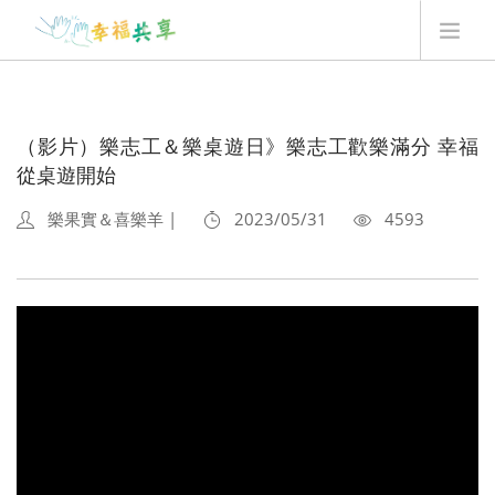
翻翻卡用法
最新消息
（影片）樂志工＆樂桌遊日》樂志工歡樂滿分 幸福
我要贊助
從桌遊開始
Q&A
樂果實＆喜樂羊 |
2023/05/31
4593
最新一季翻翻卡
登入