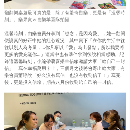
翻翻樂桌遊最可貴的是，除了有驚奇歡樂，更是有「溫馨時
刻」。樂果實＆喜樂羊團隊拍攝
溫馨時刻，由樂會員分享到「想念，是因為愛」，她一翻開
便說真的好正中她的紅心近況，其中寫下「在你的生活中往
往以別人為考量，
…
你凡事以『愛』為出發點，所以我要將
更多的愛充滿你
…
」這當中也有夥伴拿到後說相當感動。記
錄這溫馨時刻，小編帶著喜樂羊信箱邀請大家「給自己一封
信」，寫在幸福萬用卡上，三個月之後將會寄出給大家，有
樂會員驚呼說「好久沒有寫信，也沒有收到信了！」寫完
後，更是投入信箱，期待八月份收到給自己的一封信。