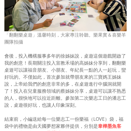
「翻翻樂桌遊」溫馨時刻，大家專注聆聽。樂果實＆喜樂羊
團隊拍攝
會後，投入機構服事多年的徐姊妹說，桌遊這個遊戲開啟了
我的創意！長期關注投入宣教禾場的高姊妹分享到，翻翻樂
桌遊可以讓福音朋友、小朋友、年紀長一點的人一起玩，蠻
好玩的。不僅如此，首次參加就帶朋友來的三寶媽王姊妹
說，上帝給我們的創意非常的多，在桌遊進行中腦洞就開
了！投入在兒童服務領域的蔡姊妹分享，桌遊可以讓不熟悉
的人，很快地可以拉近距離。參加第二次樂志工日的潘志工
說，桌遊很好玩，也讓人印象深刻。
結束前，小編送給每一位樂志工一份樂福（LOVE）袋，福
袋中的禮物是由天國夢想家夥伴提供，分別是
韋樺墨魚客