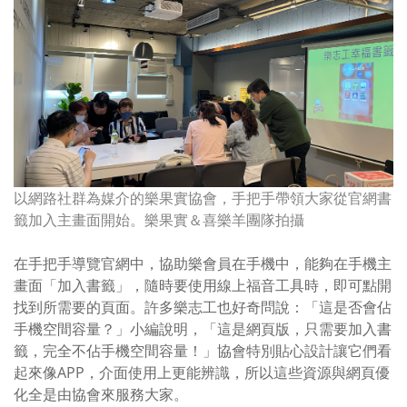
以網路社群為媒介的樂果實協會，手把手帶領大家從官網書
籤加入主畫面開始。樂果實＆喜樂羊團隊拍攝
在手把手導覽官網中，協助樂會員在手機中，能夠在手機主
畫面「加入書籤」，隨時要使用線上福音工具時，即可點開
找到所需要的頁面。許多樂志工也好奇問說：「這是否會佔
手機空間容量？」小編說明，「這是網頁版，只需要加入書
籤，完全不佔手機空間容量！」協會特別貼心設計讓它們看
起來像
APP
，介面使用上更能辨識，所以這些資源與網頁優
化全是由協會來服務大家。