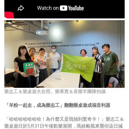
樂志工＆樂桌遊大合照。樂果實＆喜樂羊團隊拍攝
「羊粉一起走，成為樂志工」翻翻樂桌遊成福音利器
「哈哈哈哈哈哈哈！為什麼又是我抽到驚奇卡！」樂志工＆
樂桌遊日於
5
月
31
日午後歡樂展開，瑪娃颱風來襲但這日減