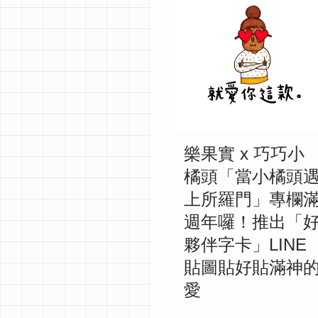
樂果實 x 巧巧小
橘頭「當小橘頭
上所羅門」專欄
週年囉！推出「
夥伴字卡」LINE
貼圖貼好貼滿神
愛