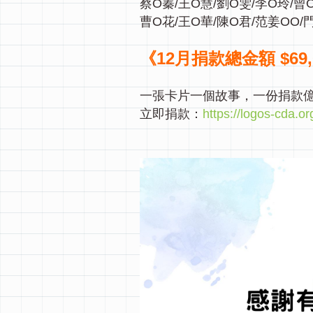
蔡O蓁/王O慧/劉O雯/李O玲/曾O
曹O花/王O華/陳O君/范姜OO/
《12月捐款總金額 $69,
一張卡片一個故事，一份捐款
立即捐款：
https://logos-cda.o