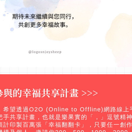
與的幸福共享計畫 >>>
過O2O (Online to Offline)網
把手共享計畫，也就是樂果實的「，」逗號精神
預計印製百萬張「幸福翻翻卡」，只要任一創