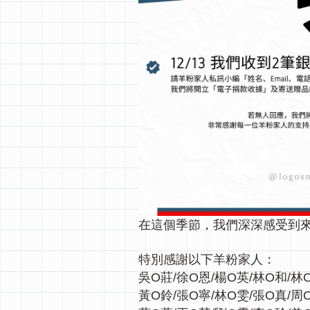
在這個季節，我們深深感受到
特別感謝以下羊粉家人：
吳O莊/徐O恩/楊O英/林O和/林O
黃O鈴/張O寧/林O雯/張O真/周O