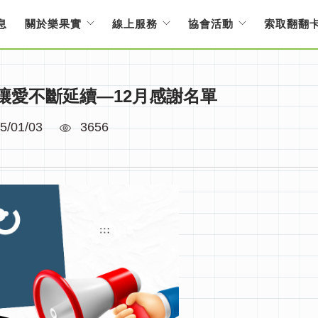
息
關於樂果實
線上服務
協會活動
索取翻翻
讓愛不斷延續—12月感謝名單
5/01/03
3656