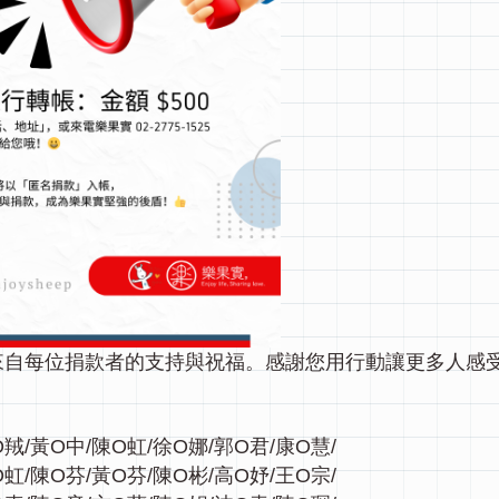
來自每位捐款者的支持與祝福。感謝您用行動讓更多人感
羢/黃O中/陳O虹/徐O娜/郭O君/康O慧/
虹/陳O芬/黃O芬/陳O彬/高O妤/王O宗/