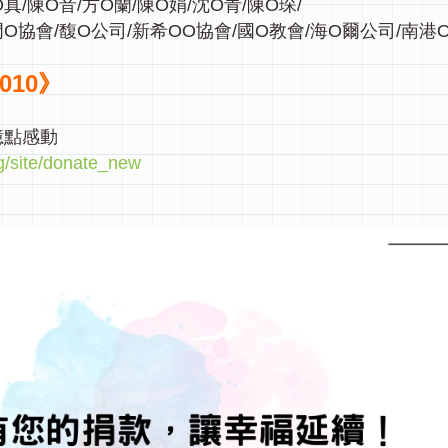
真/陳O音/方O蘭/陳O娟/沈O青/陳O琛/
門O協會/馥O公司/新希OO協會/國O教會/海O爾公司/南港O
010》
億點感動
rg/site/donate_new