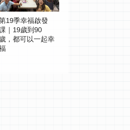
第19季幸福啟發
課｜19歲到90
歲，都可以一起幸
福