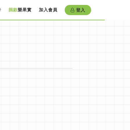
登入
卡
捐款
樂果實
加入會員