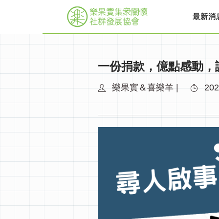
最新消
一份捐款，億點感動，
樂果實＆喜樂羊 |
202