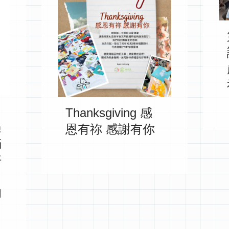
Thanksgiving 感
遇
恩有祢 感謝有你
滿
好
的