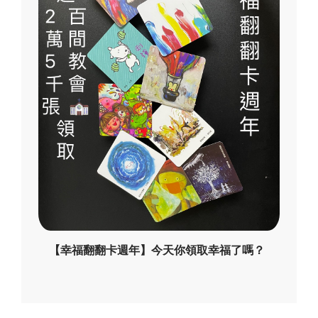
【幸福翻翻卡週年】今天你領取幸福了嗎？