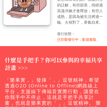
的註解，有些甜美，得經過
高溫淬鍊才會釋放；有些人
成熟，是因為被生活烤過一
輪。火候對了，香氣自來。
發行狀態：
已印製發行中，歡迎索取
什麼是手把手？你可以參與的幸福共享
計畫 >>>
「樂果實，」發揮「，」逗號精神，希望
透過O2O (Online to Offline)網路線上
平台，支援線下傳福音實際行動，讓愛在
你我手中不停止，這就是手把手共享計
畫，也就是樂果實的「，」逗號精神。 樂