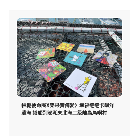
帳棚使命團X樂果實傳愛》幸福翻翻卡飄洋
過海 搭船到澎湖東北海二級離島鳥嶼村