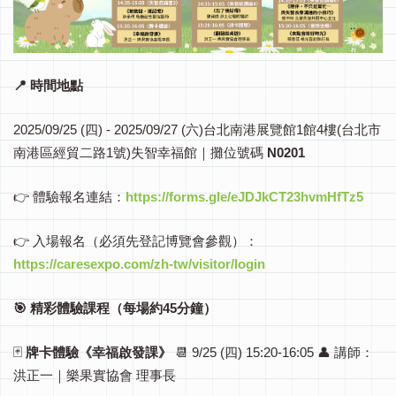
📍 時間地點
2025/09/25 (四) - 2025/09/27 (六)
台北南港展覽館1館4樓(台北市
南港區經貿二路1號)
失智幸福館｜攤位號碼
N0201
👉 體驗報名連結：
https://forms.gle/eJDJkCT23hvmHfTz5
👉 入場報名（必須先登記博覽會參觀）：
https://caresexpo.com/zh-tw/visitor/login
🎯 精彩體驗課程（每場約45分鐘）
🃏
牌卡體驗《幸福啟發課》
📆 9/25 (四) 15:20-16:05
👤 講師：
洪正一｜樂果實協會 理事長