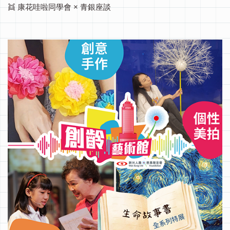
👯 康花哇啦同學會 × 青銀座談