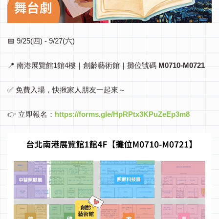
📅 9/25(四) - 9/27(六)
📍 南港展覽館1館4樓｜創齡藝術館｜攤位號碼
M
0710-M0721
✅ 免費入場，快揪家人朋友一起來～
👉 立即報名：
https://forms.gle/HpRPtx3KPuZeEp3m8