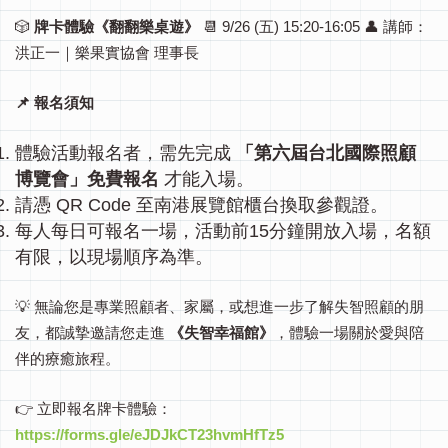
🎲
牌卡體驗《翻翻樂桌遊》
📆 9/26 (五) 15:20-16:05
👤 講師：
洪正一｜樂果實協會 理事長
📌 報名須知
體驗活動報名者，需先完成
「第六屆台北國際照顧
博覽會」免費報名
才能入場。
請憑 QR Code 至南港展覽館櫃台換取參觀證。
每人每日可報名一場，活動前15分鐘開放入場，名額
有限，以現場順序為準。
💡 無論您是專業照顧者、家屬，或想進一步了解失智照顧的朋
友，
都誠摯邀請您走進
《失智幸福館》
，體驗一場關於愛與陪
伴的療癒旅程。
👉 立即報名牌卡體驗：
https://forms.gle/eJDJkCT23hvmHfTz5