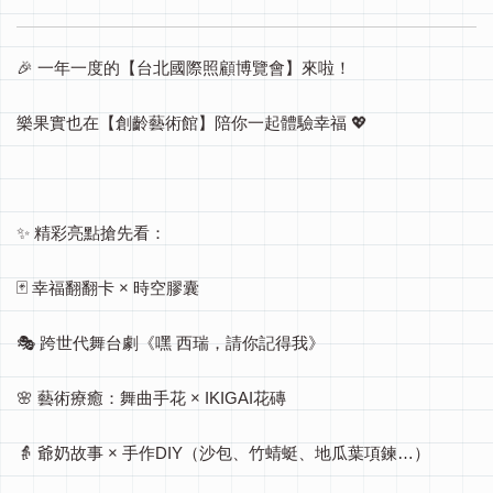
🎉 一年一度的【台北國際照顧博覽會】來啦！
樂果實也在【創齡藝術館】陪你一起體驗幸福 💖
✨ 精彩亮點搶先看：
🃏 幸福翻翻卡 × 時空膠囊
🎭 跨世代舞台劇《嘿 西瑞，請你記得我》
🌸 藝術療癒：舞曲手花 × IKIGAI花磚
👵 爺奶故事 × 手作DIY（沙包、竹蜻蜓、地瓜葉項鍊…）