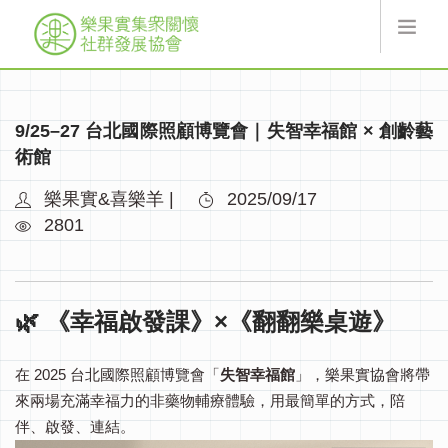
最新消息
9/25–27 台北國際照顧博覽會｜失智幸福館 × 創齡藝
關於樂果實
術館
線上服務
協會活動
樂果實&喜樂羊 |
2025/09/17
2801
索取翻翻卡
捐款
樂果實
加入會員
🌿 《幸福啟發課》×《翻翻樂桌遊》
登入
在 2025 台北國際照顧博覽會「
失智幸福館
」，
樂果實協會將帶
來兩場充滿幸福力的非藥物輔療體驗，用最簡單的方式，陪
伴、啟發、連結。