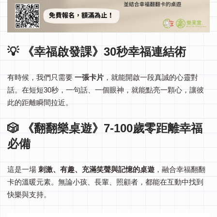
💡 《幸福啟發課》30秒幸福連結術
有時候，我們只需要
一張卡片
，就能開啟一段真誠的心靈對
話。
在短短30秒，一句話、一個眼神，就能點亮一顆心，讓彼
此的距離瞬間拉近。
🎲 《翻翻樂桌遊》7-100歲零距離幸福
必備
這是一場
刺激、有趣、充滿笑聲與記憶的桌遊
，融合幸福翻翻
卡的溫暖元素。
無論小孩、長輩、照顧者，都能在互動中找到
快樂與支持。