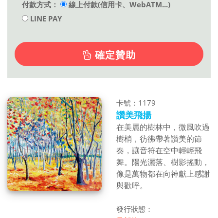
付款方式：
線上付款(信用卡、WebATM...)
LINE PAY
確定贊助
卡號：1179
讚美飛揚
在美麗的樹林中，微風吹過
樹梢，
彷彿帶著讚美的節
奏，讓音符在空中輕輕飛
舞。
陽光灑落、樹影搖動，
像是萬物都在向神獻上感謝
與歡呼。
發行狀態：