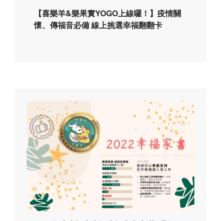
【喜樂羊&樂果實YOGO上線囉！】疫情關
懷、傳福音必備 線上挑選幸福翻翻卡