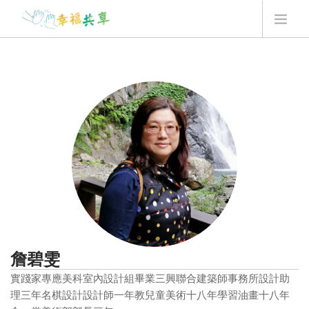
翻翻卡用法
最新消息
我要贊助
Q&A
最新一季翻翻卡
登入
詹碧雯
實踐家專應美科室內設計組畢業
三興聯合建築師事務所設計助
理三年
名棋設計設計師一年
教兒童美術十八年
學習油畫十八年