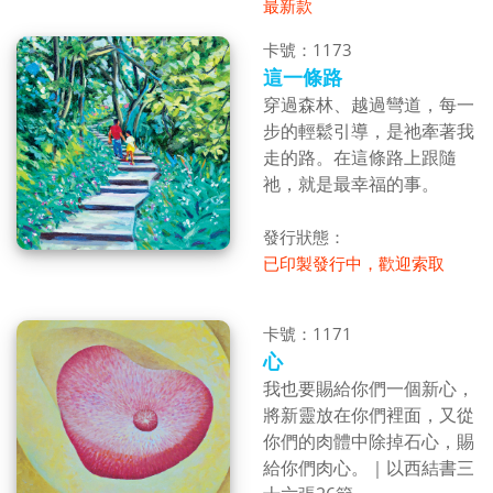
最新款
卡號：1173
這一條路
穿過森林、越過彎道，
每一
步的輕鬆引導，是祂牽著我
走的路。
在這條路上跟隨
祂，就是最幸福的事。
發行狀態：
已印製發行中，歡迎索取
卡號：1171
心
我也要賜給你們一個新心，
將新靈放在你們裡面，又從
你們的肉體中除掉石心，賜
給你們肉心。｜以西結書三