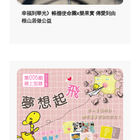
幸福到華光》帳棚使命團x樂果實 傳愛到由
根山居做公益