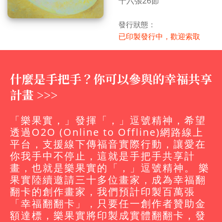
十六張26節
發行狀態：
已印製發行中，歡迎索取
什麼是手把手？你可以參與的幸福共享
計畫 >>>
「樂果實，」發揮「，」逗號精神，希望
透過O2O (Online to Offline)網路線上
平台，支援線下傳福音實際行動，讓愛在
你我手中不停止，這就是手把手共享計
畫，也就是樂果實的「，」逗號精神。 樂
果實陸續邀請三十多位畫家，成為幸福翻
翻卡的創作畫家，我們預計印製百萬張
「幸福翻翻卡」，只要任一創作者贊助金
額達標，樂果實將印製成實體翻翻卡，發