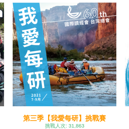
第三季【我愛每研】挑戰賽
挑戰人次: 31,863