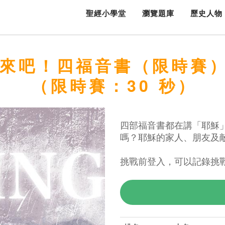
聖經小學堂
瀏覽題庫
歷史人物
來吧！四福音書（限時賽
（限時賽：30 秒）
四部福音書都在講「耶穌
嗎？耶穌的家人、朋友及
挑戰前登入，可以記錄挑