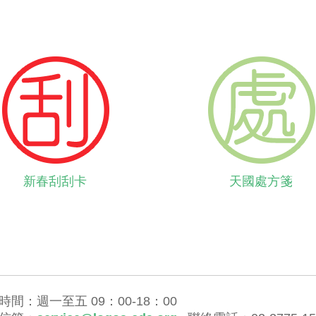
新春刮刮卡
天國處方箋
時間：週一至五 09：00-18：00