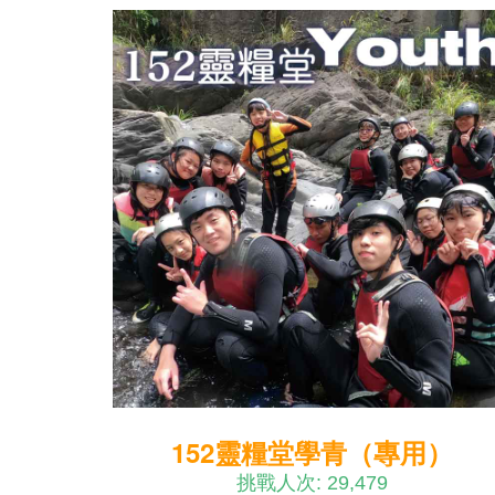
152靈糧堂學青（專用）
挑戰人次: 29,479