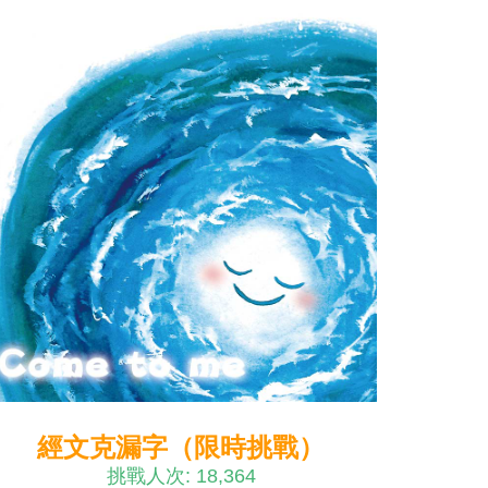
經文克漏字（限時挑戰）
挑戰人次: 18,364