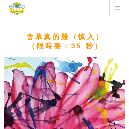
聖經小學堂
會幕真的難（慎入）
瀏覽題庫
（限時賽：35 秒）
歷史人物
我要奉獻
最新消息
登入