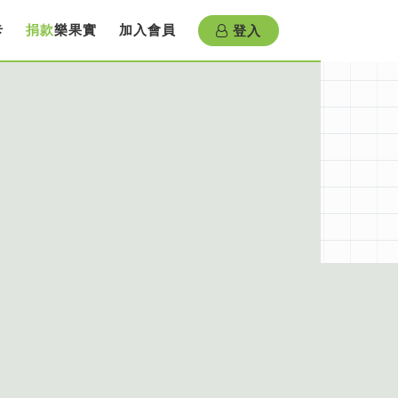
登入
卡
捐款
樂果實
加入會員