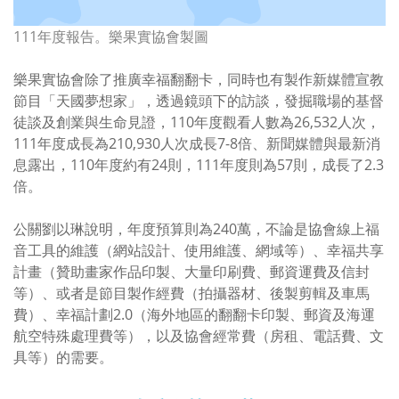
111年度報告。樂果實協會製圖
樂果實協會除了推廣幸福翻翻卡，同時也有製作新媒體宣教
節目「天國夢想家」，透過鏡頭下的訪談，發掘職場的基督
徒談及創業與生命見證，
110
年度觀看人數為
26,532
人次，
111
年度成長為
210,930
人次成長
7-8
倍、新聞媒體與最新消
息露出，
110
年度約有
24
則，
111
年度則為
57
則，成長了
2.3
倍。
公關劉以琳說明，年度預算則為
240
萬，不論是協會線上福
音工具的維護（網站設計、使用維護、網域等）、幸福共享
計畫（贊助畫家作品印製、大量印刷費、郵資運費及信封
等）、或者是節目製作經費（拍攝器材、後製剪輯及車馬
費）、幸福計劃
2.0
（海外地區的翻翻卡印製、郵資及海運
航空特殊處理費等），以及協會經常費（房租、電話費、文
具等）的需要。