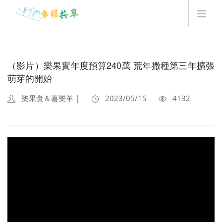
翻翻卡用法
最新消息
（影片）樂果實年度預算240萬 荒年撒種第三年擴張
我要贊助
萌芽的開始
Q&A
樂果實＆喜樂羊 |
2023/05/15
4132
最新一季翻翻卡
登入