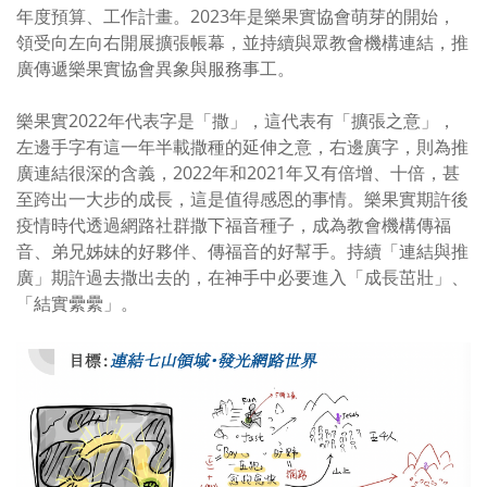
年度預算、工作計畫。
2023
年是樂果實協會萌芽的開始，
領受向左向右開展擴張帳幕，並持續與眾教會機構連結，推
廣傳遞樂果實協會異象與服務事工。
樂果實2022年代表字是「撒」，這代表有「擴張之意」，
左邊手字有這一年半載撒種的延伸之意，右邊廣字，則為推
廣連結很深的含義，
2022
年和
2021
年又有倍增、十倍，甚
至跨出一大步的成長，這是值得感恩的事情。樂果實期許後
疫情時代透過網路社群撒下福音種子，成為教會機構傳福
音、弟兄姊妹的好夥伴、傳福音的好幫手。持續「連結與推
廣」期許過去撒出去的，在神手中必要進入「成長茁壯」、
「結實纍纍」。