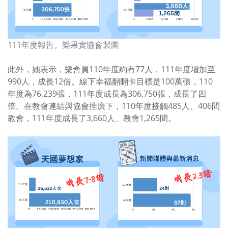
111年度報告。樂果實協會製圖
此外，她表示，樂會員
110
年度約有
77
人，
111
年度增加至
990
人，成長
12
倍。線下幸福翻翻卡目標是
100
萬張，
110
年度為
76,239
張，
111
年度成長為
306,750
張，成長了四
倍。在教會連結與協會推廣下，
110
年度接觸
485
人、
406
間
教會，
111
年度成長了
3,660
人、教會
1,265
間。