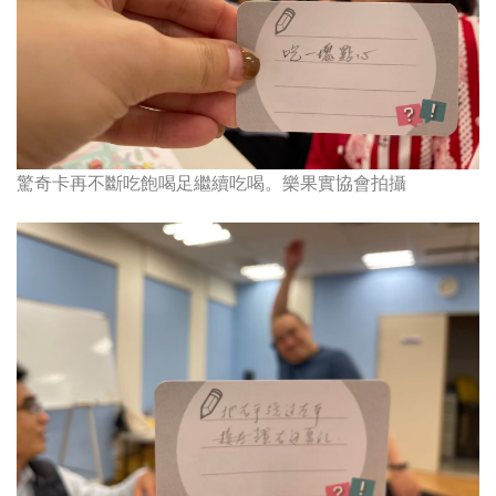
驚奇卡再不斷吃飽喝足繼續吃喝。
樂果實協會拍攝