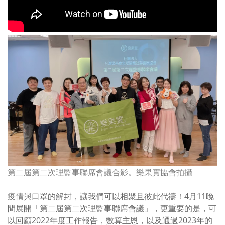
第二屆第二次理監事聯席會議合影。樂果實協會拍攝
疫情與口罩的解封，讓我們可以相聚且彼此代禱！
4
月
11
晚
間展開「第二屆第二次理監事聯席會議」，更重要的是，可
以回顧
2022
年度工作報告，數算主恩，以及通過
2023
年的