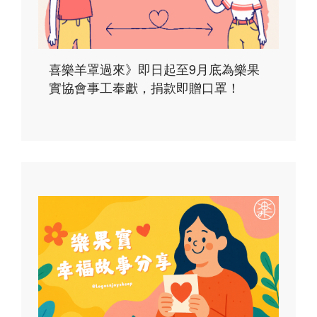
喜樂羊罩過來》即日起至9月底為樂果
實協會事工奉獻，捐款即贈口罩！