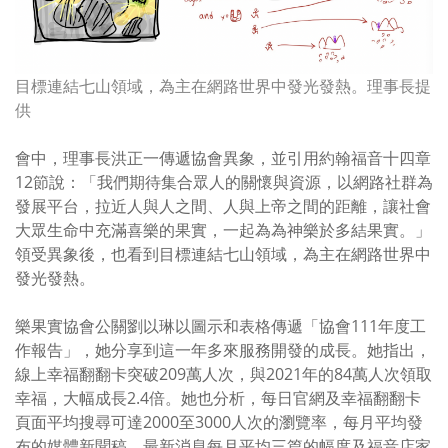
目標連結七山領域，為主在網路世界中發光發熱。理事長提
供
會中，理事長洪正一傳遞協會異象，並引用約翰福音十四章
12
節說：「我們期待集合眾人的關懷與資源，以網路社群為
發展平台，拉近人與人之間、人與上帝之間的距離，讓社會
大眾生命中充滿喜樂的果實，一起為為神樂於多結果實。」
領受異象後，也看到目標連結七山領域，為主在網路世界中
發光發熱。
樂果實協會公關劉以琳以圖示和表格傳遞「協會
111
年度工
作報告」，她分享到這一年多來服務開發的成長。她指出，
線上幸福翻翻卡突破
209
萬人次，與
2021
年的
84
萬人次領取
幸福，大幅成長
2.4
倍。她也分析，每日官網及幸福翻翻卡
頁面平均搜尋可達
2000
至
3000
人次的瀏覽率，每月平均發
布的媒體新聞稿、最新消息每月平均三篇的幅度及福音店家