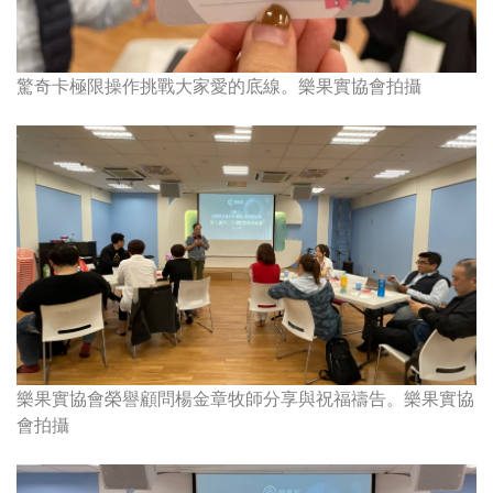
驚奇卡極限操作挑戰大家愛的底線。樂果實協會拍攝
樂果實協會榮譽顧問楊金章牧師分享與祝福禱告。
樂果實協
會拍攝