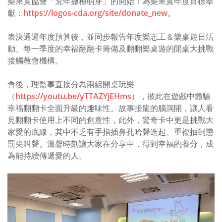
樂果實協會「荒年撒種萌芽」的開始！為樂果實年度目標奉
獻：
https://logos-cda.org/site/donate_new
。
表決通過年度預算後，並同步報告年度樂志工＆樂桌遊日活
動、每一季度的幸福翻翻卡籌備及翻翻樂桌遊的開桌大挑戰
接觸教會機構。
會後，理監事直接分為兩組開桌玩樂
（
https://youtu.be/yTTAZYjEHms
），彼此在遊戲中體驗
幸福翻翻卡全面升級的趣味性。故事接龍的腦洞開，讓人看
見翻翻卡使用上不同的創意性，此外，驚奇卡中更是挑戰大
家愛的底線，其中不乏有手指插鼻孔哈聲迭起、重複抽到懲
罰尖叫聲。溫馨時刻讓大家在分享中，得到幸福的養分，成
為能持續傳遞愛的人。