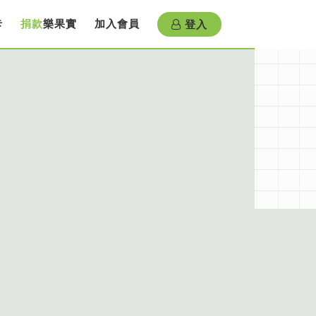
登入
卡
捐款
樂果實
加入會員