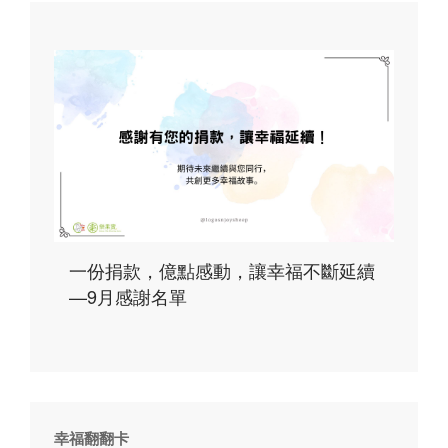
一份捐款，億點感動，讓幸福不斷延續
—9月感謝名單
幸福翻翻卡