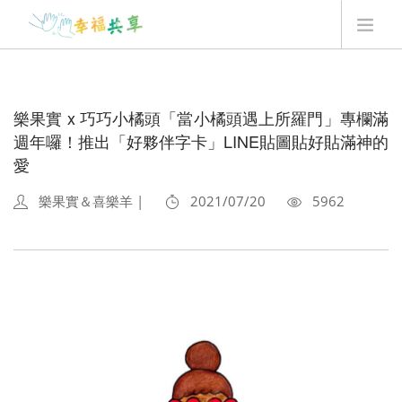
翻翻卡用法
最新消息
樂果實 x 巧巧小橘頭「當小橘頭遇上所羅門」專欄滿
我要贊助
週年囉！推出「好夥伴字卡」LINE貼圖貼好貼滿神的
愛
Q&A
最新一季翻翻卡
樂果實＆喜樂羊 |
2021/07/20
5962
登入