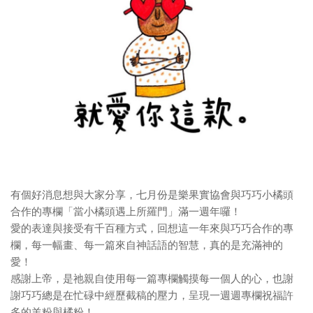
有個好消息想與大家分享，七月份是樂果實協會與巧巧小橘頭
合作的專欄「當小橘頭遇上所羅門」滿一週年囉！
愛的表達與接受有千百種方式，回想這一年來與巧巧合作的專
欄，每一幅畫、每一篇來自神話語的智慧，真的是充滿神的
愛！
感謝上帝，是祂親自使用每一篇專欄觸摸每一個人的心，也謝
謝巧巧總是在忙碌中經歷截稿的壓力，呈現一週週專欄祝福許
多的羊粉與橘粉！